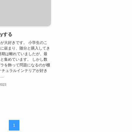
iyする
が大好きです。 小学生のこ
ムに嵌まり、随分と購入してき
時期は離れていましたが、最
と集めています。 しかし数
プラを飾って問題になるのが棚
ナチュラルインテリアが好き
..
 2023
1