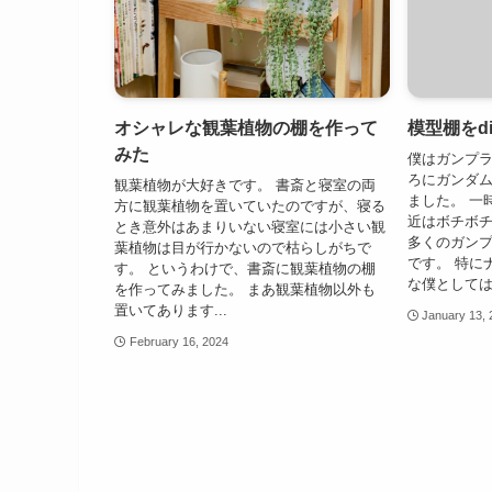
オシャレな観葉植物の棚を作って
模型棚をd
みた
僕はガンプラ
ろにガンダ
観葉植物が大好きです。 書斎と寝室の両
ました。 一
方に観葉植物を置いていたのですが、寝る
近はボチボチ
とき意外はあまりいない寝室には小さい観
多くのガン
葉植物は目が行かないので枯らしがちで
です。 特に
す。 というわけで、書斎に観葉植物の棚
な僕としては.
を作ってみました。 まあ観葉植物以外も
置いてあります...
January 13,
February 16, 2024