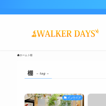
ホーム
棚
棚
– tag –
インテリア