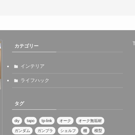
T
カテゴリー
インテリア
ライフハック
タグ
diy
tapo
tp-link
オーク
オーク無垢材
ガンダム
ガンプラ
シェルフ
棚
模型