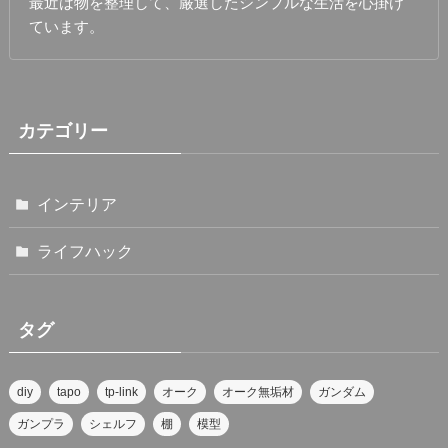
最近は物を整理して、厳選したシンプルな生活を心掛け
ています。
カテゴリー
インテリア
ライフハック
タグ
diy
tapo
tp-link
オーク
オーク無垢材
ガンダム
ガンプラ
シェルフ
棚
模型